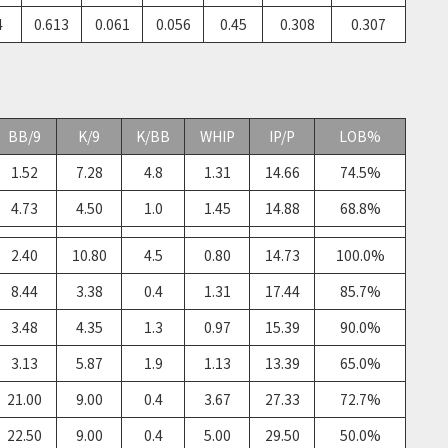
4
0.613
0.061
0.056
0.45
0.308
0.307
BB/9
K/9
K/BB
WHIP
IP/P
LOB%
1.52
7.28
4.8
1.31
14.66
74.5%
4.73
4.50
1.0
1.45
14.88
68.8%
2.40
10.80
4.5
0.80
14.73
100.0%
8.44
3.38
0.4
1.31
17.44
85.7%
3.48
4.35
1.3
0.97
15.39
90.0%
3.13
5.87
1.9
1.13
13.39
65.0%
21.00
9.00
0.4
3.67
27.33
72.7%
22.50
9.00
0.4
5.00
29.50
50.0%