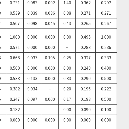
0
0.731
0.083
0.092
1.40
0.362
0.292
8
0.539
0.039
0.036
0.38
0.271
0.271
7
0.507
0.098
0.045
0.43
0.265
0.267
0
1.000
0.000
0.000
0.00
0.495
1.000
6
0.571
0.000
0.000
–
0.283
0.286
8
0.668
0.037
0.105
0.25
0.327
0.333
0
0.500
0.000
0.000
0.00
0.248
0.400
0
0.533
0.133
0.000
0.33
0.290
0.500
4
0.382
0.034
–
0.20
0.196
0.222
5
0.347
0.097
0.000
0.17
0.193
0.500
1
0.182
–
–
0.00
0.090
0.100
0
0.000
0.000
0.000
0.00
0.000
0.000