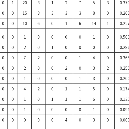
0
1
20
3
1
2
7
5
3
0.37
0
0
15
3
3
3
3
8
0
0.26
0
0
10
6
0
1
6
14
1
0.22
0
0
1
0
0
0
0
1
0
0.50
0
0
2
0
1
0
0
0
0
0.28
0
0
7
2
0
0
1
4
0
0.36
0
0
2
0
0
2
0
3
2
0.25
0
0
1
0
0
0
1
3
0
0.20
0
0
4
2
0
1
1
5
0
0.17
0
0
1
0
1
1
1
6
0
0.12
0
0
1
0
0
0
0
1
0
0.09
0
0
0
0
0
4
0
3
0
0.00