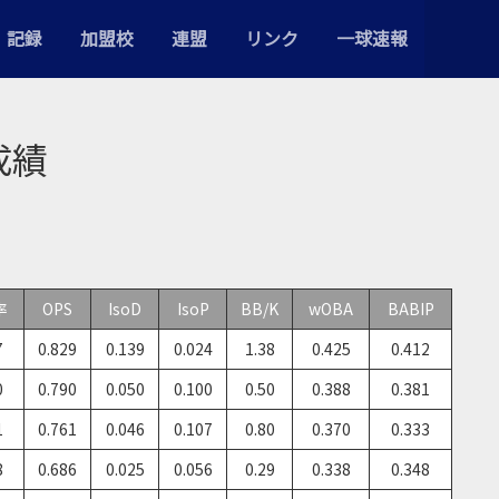
記録
加盟校
連盟
リンク
一球速報
成績
率
OPS
IsoD
IsoP
BB/K
wOBA
BABIP
7
0.829
0.139
0.024
1.38
0.425
0.412
0
0.790
0.050
0.100
0.50
0.388
0.381
1
0.761
0.046
0.107
0.80
0.370
0.333
8
0.686
0.025
0.056
0.29
0.338
0.348