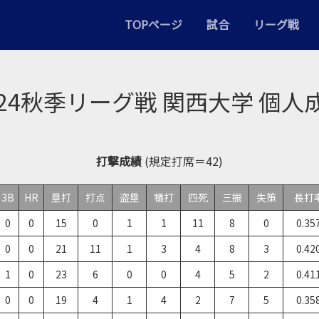
TOPページ
試合
リーグ戦
024秋季リーグ戦 関西大学 個人
打撃成績
(規定打席＝42)
3B
HR
塁打
打点
盗塁
犠打
四死
三振
失策
長打
0
0
15
0
1
1
11
8
0
0.35
0
0
21
11
1
3
4
8
3
0.42
1
0
23
6
0
0
4
5
2
0.41
0
0
19
4
1
4
2
7
5
0.35