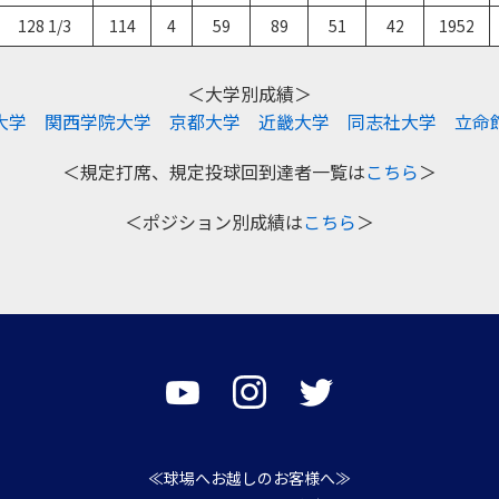
128 1/3
114
4
59
89
51
42
1952
＜大学別成績＞
大学
関西学院大学
京都大学
近畿大学
同志社大学
立命
＜規定打席、規定投球回到達者一覧は
こちら
＞
＜ポジション別成績は
こちら
＞
≪球場へお越しのお客様へ≫