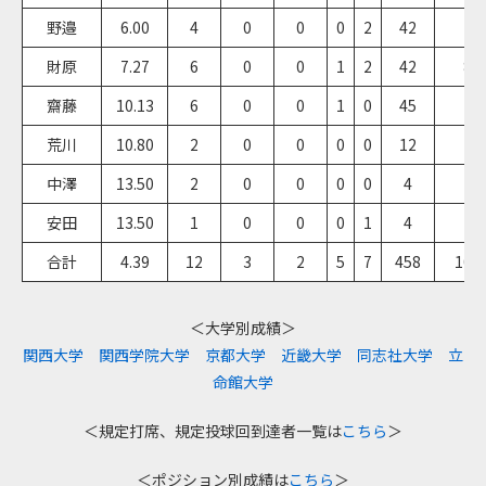
野邉
6.00
4
0
0
0
2
42
9
財原
7.27
6
0
0
1
2
42
8 2
齋藤
10.13
6
0
0
1
0
45
8
荒川
10.80
2
0
0
0
0
12
1 2
中澤
13.50
2
0
0
0
0
4
2/
安田
13.50
1
0
0
0
1
4
2/
合計
4.39
12
3
2
5
7
458
104 
＜大学別成績＞
関西大学
関西学院大学
京都大学
近畿大学
同志社大学
立
命館大学
＜規定打席、規定投球回到達者一覧は
こちら
＞
＜ポジション別成績は
こちら
＞