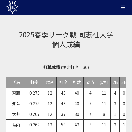
2025春季リーグ戦 同志社大学
個人成績
打撃成績
(規定打席＝36)
氏名
打率
試合
打席
打数
得点
安打
2B
3B
齊藤
0.275
12
45
40
4
11
4
0
知念
0.275
12
43
40
7
11
3
0
大井
0.267
12
37
30
7
8
1
0
堀内
0.262
12
53
42
3
11
2
1