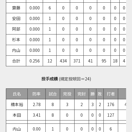
齋藤
0.000
6
0
0
0
0
0
0
安田
0.000
1
0
0
0
0
0
0
阿部
0.000
1
0
0
0
0
0
0
杉本
0.000
1
0
0
0
0
0
0
内山
0.000
1
0
0
0
0
0
0
合計
0.256
12
434
371
41
95
18
4
投手成績
(規定投球回＝24)
氏名
防率
試合
完投
完封
勝
敗
打者
橋本裕
2.78
8
3
2
3
2
176
45 
本田
3.41
8
0
0
0
0
127
2
内山
0.00
1
0
0
0
0
6
1 2